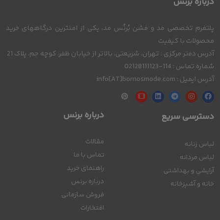
درباره بُرنُس
پلتفرم تخصصی مد و فشن بُرنُس مد، یکی از امنترین درگاههای خرید
محصولات با کیفیت
آدرس دفتر مرکزی : تهران، شریعتی، بالاتر از خیابان ظفر، کوچه جم، پلاک 21
شماره تماس : 114-02128111123
آدرس ایمیل : info[AT]bornosmode.com
درباره برنس
دسترسی سریع
مقالات
لباس زنانه
تماس با ما
لباس مردانه
راهنمای خرید
آرایشی و بهداشتی
درباره برنس
خانه و آشپزخانه
فروش سازمانی
افتخارات