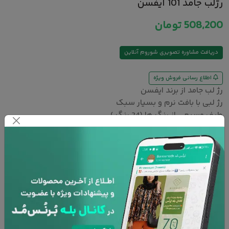
رژلب جامد 101 ایفسن
508,200
تومان
دریافت مشاوره تصویری شوروم آنلاین
اطلاع رسانی فروش ویژه
رژ لب جامد از برند ایفسن
رژ لبی با بافت نرم و بسیار سبک
طیف وسیعی از رنگ ها (24 رنگ )
حاوی ترکیبات مرطوب کننده لب ها که پوست لب را لطیف و نرم
نگه می دارد ( اسید هیالورونیک )
ایده آل برای لب های خشک و ترک خورده
این محصول حاوی مقادیر زیادی ویتامین E است که یک آنتی
اکسیدان قوی محسوب می شود .
رژلب ایفسن فاقد هرگونه ماده شیمیایی می­باشد که این امر
توسط آزمایشگاه­های وزارت بهداشت راستی آزمایی شده است.