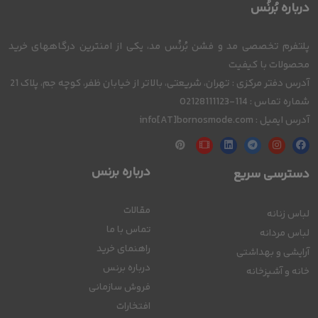
درباره بُرنُس
پلتفرم تخصصی مد و فشن بُرنُس مد، یکی از امنترین درگاههای خرید
محصولات با کیفیت
آدرس دفتر مرکزی : تهران، شریعتی، بالاتر از خیابان ظفر، کوچه جم، پلاک 21
شماره تماس : 114-02128111123
آدرس ایمیل : info[AT]bornosmode.com
درباره برنس
دسترسی سریع
مقالات
لباس زنانه
تماس با ما
لباس مردانه
راهنمای خرید
آرایشی و بهداشتی
درباره برنس
خانه و آشپزخانه
فروش سازمانی
افتخارات