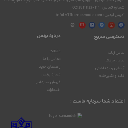
آدرس دفتر مرکزی : تهران، شریعتی، بالاتر از خیابان ظفر، کوچه جم، پلاک 21
شماره تماس : 114-02128111123
آدرس ایمیل : info[AT]bornosmode.com
درباره برنس
دسترسی سریع
مقالات
لباس زنانه
تماس با ما
لباس مردانه
راهنمای خرید
آرایشی و بهداشتی
درباره برنس
خانه و آشپزخانه
فروش سازمانی
افتخارات
اعتماد شما سرمایه ماست :