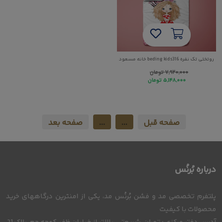
روتختی تک نفره beding kids316 خانه مسعود
۷,۹۲۰,۰۰۰
تومان
۵,۱۴۸,۰۰۰
تومان
صفحه قبل
...
...
صفحه بعد
درباره بُرنُس
پلتفرم تخصصی مد و فشن بُرنُس مد، یکی از امنترین درگاههای خرید
محصولات با کیفیت