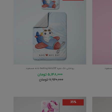
روتختی تک نفره beding kids297 خانه مسعود
۵,۱۴۸,۰۰۰
تومان
۷,۹۲۰,۰۰۰
تومان
35%