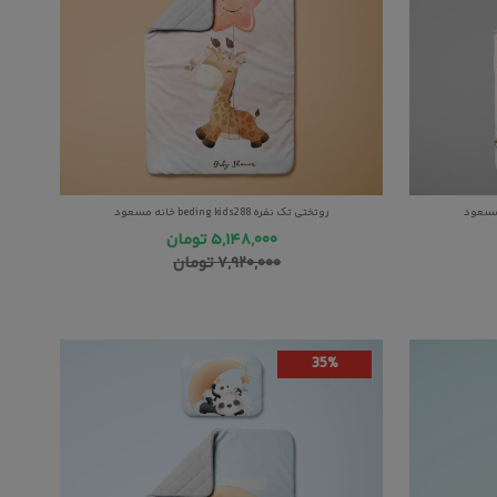
روتختی تک نفره beding kids288 خانه مسعود
۵,۱۴۸,۰۰۰
تومان
۷,۹۲۰,۰۰۰
تومان
35%