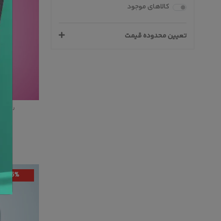
کالاهای موجود
تعیین محدوده قیمت
روتختی تک نفره 93
35%