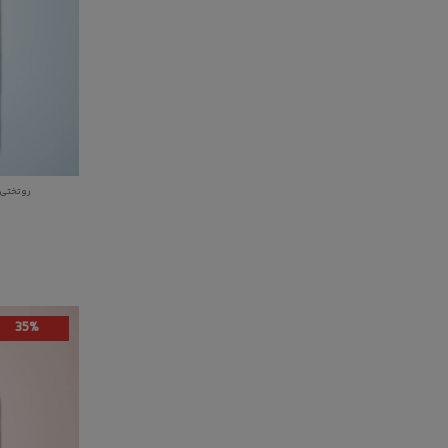
روتختی تک نفره 290
35%