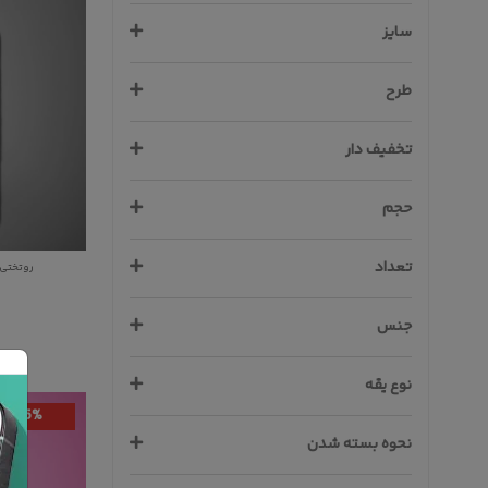
سایز
طرح
تخفیف دار
حجم
تعداد
روتختی تک نفره 296
جنس
نوع یقه
35%
نحوه بسته شدن