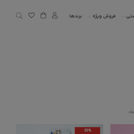
شتی
فروش ویژه
برندها
یف
35%