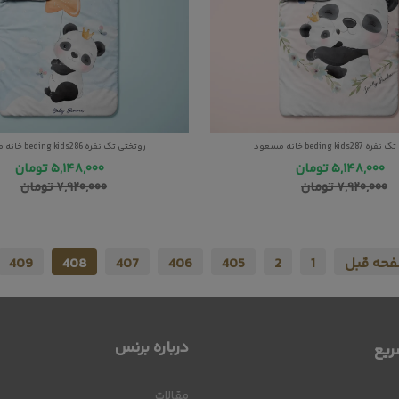
beding kids خانه مسعود
روتختی تک نفره beding kids286 خانه مسعود
۵,۱۴۸,۰۰۰
تومان
۵,۱۴۸,۰۰۰
تومان
۷,۹۲۰,۰۰۰
تومان
۷,۹۲۰,۰۰۰
تومان
حه قبل
1
2
405
406
407
408
409
درباره برنس
یع
مقالات