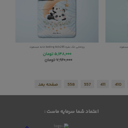
روتختی تک نفره beding kids285 خانه مسعود
۵,۱۴۸,۰۰۰
تومان
۷,۹۲۰,۰۰۰
تومان
410
411
557
558
صفحه بعد
اعتماد شما سرمایه ماست :