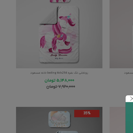
روتختی تک نفره beding kids294 خانه مسعود
۵,۱۴۸,۰۰۰
تومان
۷,۹۲۰,۰۰۰
تومان
35%