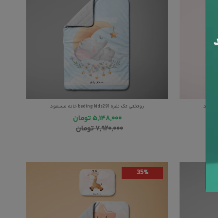
روتختی تک نفره beding kids291 خانه مسعود
۵,۱۴۸,۰۰۰
تومان
۷,۹۲۰,۰۰۰
تومان
35%