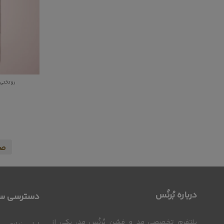
روتختی تک نفره 287
صف
درباره بُرنُس
دسترسی سر
پلتفرم تخصصی مد و فشن بُرنُس مد، یکی از