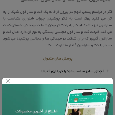
اگر در مراسم رسمی آنهم در بیرون از خانه یک کت و سارافون شیک را به
تن می کنید بهتر است به فکر پوشیدن جوراب شلواری متناسب با
سارافون نیز باشید. اینکار به راحت تر بودن شما خصوصا در نشستن کمک
می کند. قیمت کت و سارافون مجلسی بستگی به نوع آن دارد. مدل کت و
سارافون گیپور که برای شرکت در مهمانی ها و مجالس پوشیده می شود
بسیار با کت و سارافون گلدار متفاوت است.
پرسش های متدوال
1.چطور سایز مناسب خود را خریداری کنیم؟
2.روش های پرداخت چگونه است ؟ آیا پرداخت به صورت قسطی
هم امکان پذیز هست؟
3.آیا امکان تعویض کالای خریداری شده وجود دارد؟
4.آیا امکان پرو لباس در محل و پرداخت درب منزل وجود دارد؟