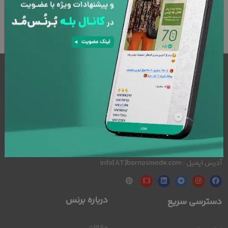
5.روش های ارسال سفارشات به چه صورت است و زمان تحویل
کالا در تهران و شهرستان چقدر است؟
درباره بُرنُس
پلتفرم تخصصی مد و فشن بُرنُس مد، یکی از امنترین درگاههای خرید
محصولات با کیفیت
آدرس دفتر مرکزی : تهران، شریعتی، بالاتر از خیابان ظفر، کوچه جم، پلاک 21
شماره تماس : 114-02128111123
آدرس ایمیل : info[AT]bornosmode.com
درباره برنس
دسترسی سریع
مقالات