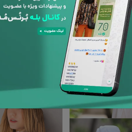
بلند هاوایی با مچ بند 10123 اندلس
کلاه پشتکش دارگل درشت صورتی گلدار 10121 اندلس
ناموجود
ناموجود
ناموجود