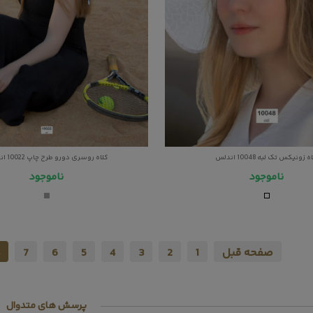
ه زونیکس تک لبه 10048 اندلس
کلاه روسری دورو طرح چاپ 10022 اندلس
ناموجود
ناموجود
صفحه قبل
1
2
3
4
5
6
7
پرسش های متدوال