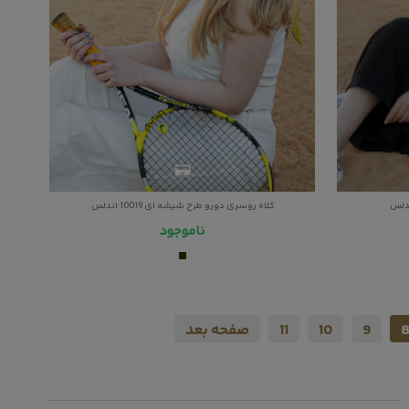
کلاه روسری دورو طرح شیشه ای 10019 اندلس
ناموجود
8
9
10
11
صفحه بعد