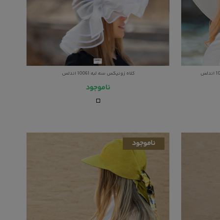
کلاه زونیکس سه لبه 10061 اندلس
ناموجود
ناموجود