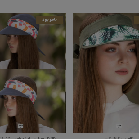
ناموجود
کلاه نقاب 10137 اندلس
کلاه کلن رو طوسی تیره با پارچه طرح دار 10129 اندلس