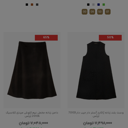
:
:
:
00
09
50
07
65%
50%
وست بلند زنانه ژاکارد آستر دار جیب دار 70103
دامن زنانه مخمل نیم کلوش میدی کلاسیک
بُرنُس
20106 بُرنُس
۷,۴۹۸,۰۰۰
تومان
۷,۰۴۸,۰۰۰
تومان