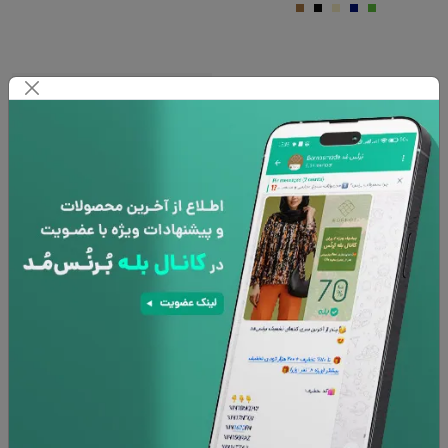
60%
75%
منتخب
تونیک زنانه سایز بزرگ کرپ طرحدار آستین بلند
بلوز زنانه آستین بلند یقه کرواتی مچ کشی کرپ
50103 بُرنُس
40105 بُرنُس
۵,۰۴۸,۰۰۰
تومان
۵,۱۹۸,۰۰۰
تومان
۱,۲۶۲,۰۰۰
تومان
۲,۰۷۹,۲۰۰
تومان