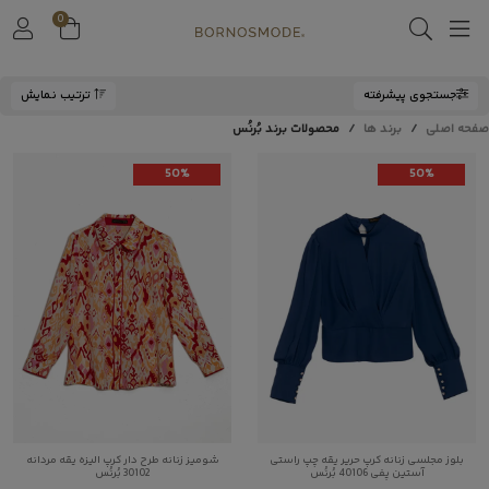
0
جستجوی پیشرفته
ترتیب نمایش
صفحه اصلی
برند ها
محصولات برند بُرنُس
50%
50%
بلوز مجلسی زنانه کرپ حریر یقه چپ راستی
شومیز زنانه طرح دار کرپ الیزه یقه مردانه
آستین پفی 40106 بُرنُس
30102 بُرنُس