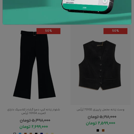
:
:
:
00
09
50
05
50%
50%
وست زنانه مخمل پاییزی 70102 بُرنُس
شلوار زنانه کرپ دمپا گشاد کلاسیک دارای
کمربند 10104 بُرنُس
۵,۱۹۸,۰۰۰
تومان
۵,۳۹۸,۰۰۰
تومان
۲,۵۹۹,۰۰۰
تومان
۲,۶۹۹,۰۰۰
تومان