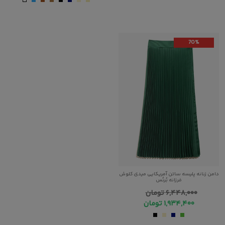
70%
دامن زنانه پلیسه ساتن آمریکایی میدی کلوش
فرزانه بُرنُس
۶,۴۴۸,۰۰۰
تومان
۱,۹۳۴,۴۰۰
تومان