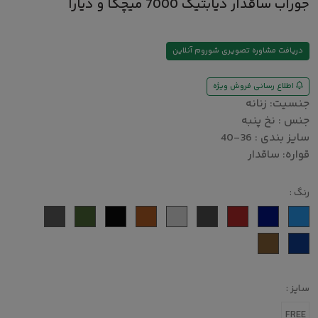
جوراب ساقدار دیابتیک 7000 میچکا و دیارا
دریافت مشاوره تصویری شوروم آنلاین
اطلاع رسانی فروش ویژه
جنسیت: زنانه
جنس : نخ پنبه
سایز بندی : 36-40
قواره: ساقدار
رنگ :
سایز :
FREE