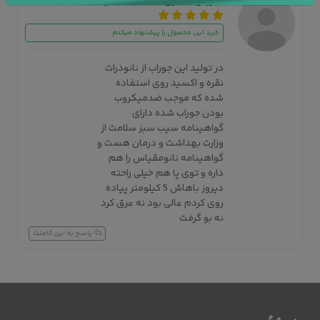
مرجان شاعری -
یکشنبه 21 خرداد 1402 - 09:22:38
خرید این محصول را پیشنهاد میکنم
در تولید این جوراب از نانوذرات
نقره و اکسید روی استفاده
شده که موجب ضدمیکروب
بودن جوراب شده دارای
گواهینامه سیب سبز سلامت از
وزارت بهداشت و درمان هست و
گواهینامه نانومقیاس را هم
داره و توی پا هم خیلی راحته
دیروز باهاش 5 کیلومتر پیاده
روی کردم عالی بود نه عرق کرد
نه بو گرفت
پاسخ به این کامنت