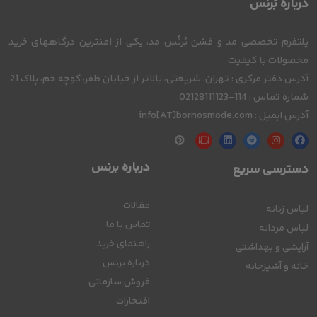
درباره بُرنُس
پلتفرم تخصصی مد و فشن بُرنُس مد، یکی از امنترین درگاههای خرید
محصولات با کیفیت
آدرس دفتر مرکزی : تهران، شریعتی، بالاتر از خیابان ظفر، کوچه جم، پلاک 21
شماره تماس : 114-02128111123
آدرس ایمیل : info[AT]bornosmode.com
درباره برنس
دسترسی سریع
مقالات
لباس زنانه
تماس با ما
لباس مردانه
راهنمای خرید
آرایشی و بهداشتی
درباره برنس
خانه و آشپزخانه
فروش سازمانی
افتخارات