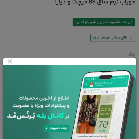
جوراب نیم ساق 88 میچکا و دیارا
دریافت مشاوره تصویری شوروم آنلاین
اطلاع رسانی فروش ویژه
رنگ :
سایز :
FREE
افزودن به سبد خرید
پشتیبانی 24 ساعته
۷ روز تعویض کالا