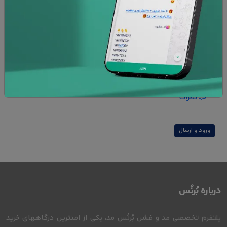
امنیت پرداخت
ضمانت کالا
افزودن به علاقه مندی ها
نظرات
ورود و ارسال
درباره بُرنُس
پلتفرم تخصصی مد و فشن بُرنُس مد، یکی از امنترین درگاههای خرید