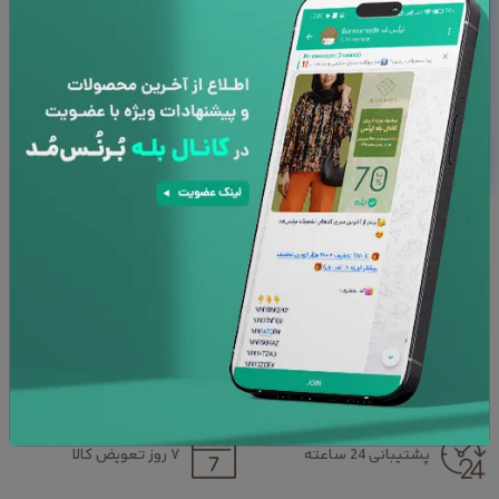
به دلیل سفارشی بودن کالا ، امکان مرجوعی
وجود ندارد
با توجه به تفاوت رنگ ها در صفحه نمایش
دستگاه های مختلف، ممکن است رنگ محصولات
در تصویر تا 10 درصد با واقعیت متفاوت باشد.
سایز :
دونفره
دونفره
یک و نیم نفره
محاسبه مجدد
افزودن به سبد خرید
پشتیبانی 24 ساعته
۷ روز تعویض کالا