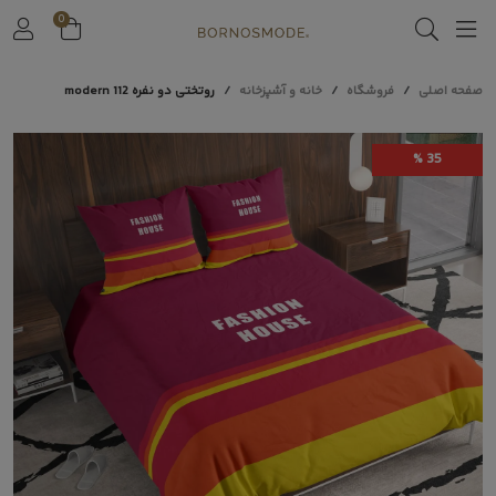
0
صفحه اصلی
فروشگاه
خانه و آشپزخانه
روتختی دو نفره modern 112
35 %