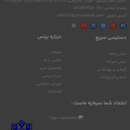
آدرس دفتر مرکزی : تهران، شریعتی، بالاتر از خیابان ظفر، کوچه جم، پلاک 21
شماره تماس : 114-02128111123
آدرس ایمیل : info[AT]bornosmode.com
درباره برنس
دسترسی سریع
مقالات
لباس زنانه
تماس با ما
لباس مردانه
راهنمای خرید
آرایشی و بهداشتی
درباره برنس
خانه و آشپزخانه
فروش سازمانی
افتخارات
اعتماد شما سرمایه ماست :