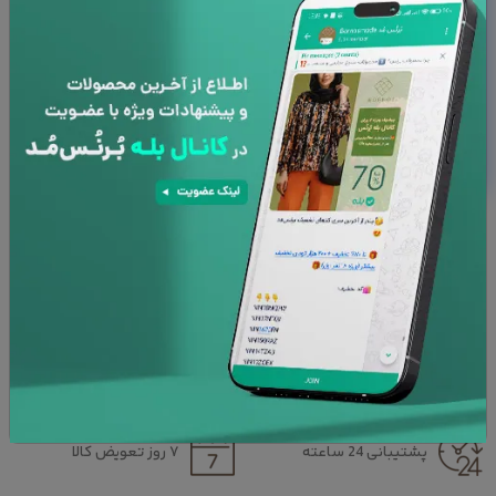
به دلیل سفارشی بودن کالا ، امکان مرجوعی
وجود ندارد
با توجه به تفاوت رنگ ها در صفحه نمایش
دستگاه های مختلف، ممکن است رنگ محصولات
در تصویر تا 10 درصد با واقعیت متفاوت باشد.
سایز :
دونفره
دونفره
یک و نیم نفره
محاسبه مجدد
افزودن به سبد خرید
پشتیبانی 24 ساعته
۷ روز تعویض کالا