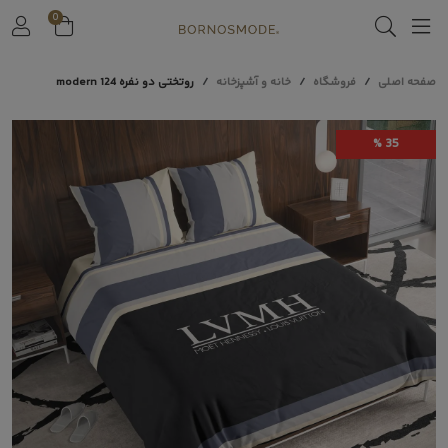
0
صفحه اصلی
فروشگاه
خانه و آشپزخانه
روتختی دو نفره modern 124
35 %