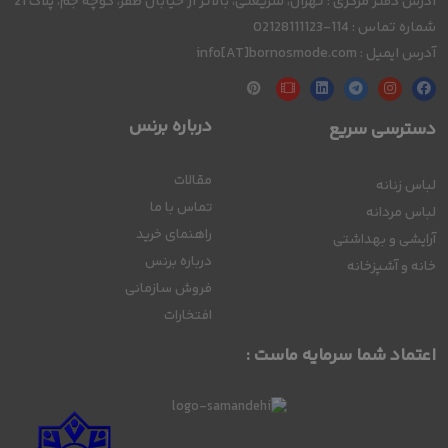
آدرس دفتر مرکزی : تهران، شریعتی، بالاتر از خیابان ظفر، کوچه جم، پلاک 21
شماره تماس : 114-02128111123
آدرس ایمیل : info[AT]bornosmode.com
درباره برنس
دسترسی سریع
مقالات
لباس زنانه
تماس با ما
لباس مردانه
راهنمای خرید
آرایشی و بهداشتی
درباره برنس
خانه و آشپزخانه
فروش سازمانی
افتخارات
اعتماد شما سرمایه ماست :