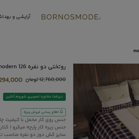
آرایشی و بهدا
روتختی دو نفره modern 126 خانه مسعود
12,760,000
تومان
294,000
دریافت مشاوره تصویری شوروم آنلاین
اطلاع رسانی فروش ویژه
جنس روی کار مخمل با کیفیت چا
جنس زیره کار پارچه میکرو ( کتان
سایز کش دوز دو نفره مناسب تشک 160 و 180 م