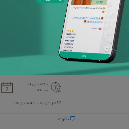
با توجه به تفاوت رنگ ها در 
است رنگ محصولات در تصویر تا 10 درصد با واقعیت متفاوت باشد.
سایز :
دونفره
دونفره
یک و نیم نفره
محاسبه مجدد
پشتیبانی 24
ساعته
افزودن به علاقه مندی ها
نظرات