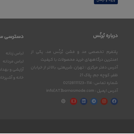
ورود و ارسال
درباره بُرنُس
دسترسی سر
پلتفرم تخصصی مد و فشن بُرنُس مد، یکی از
لباس زنانه
امنترین درگاههای خرید محصولات با کیفیت
لباس مردانه
آدرس دفتر مرکزی : تهران، شریعتی، بالاتر از خیابان
آرایشی و بهدا
ظفر، کوچه جم، پلاک 21
خانه و آشپزخان
شماره تماس : 114-02128111123
آدرس ایمیل : info[AT]bornosmode.com