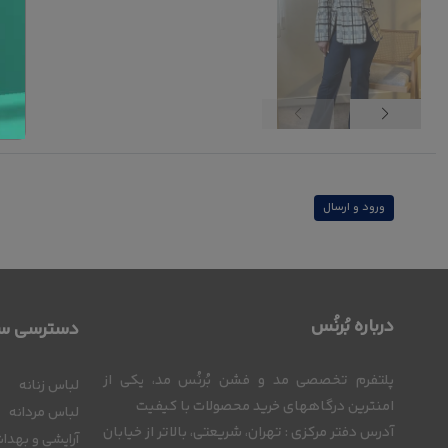
ورود و ارسال
درباره بُرنُس
دسترسی سر
پلتفرم تخصصی مد و فشن بُرنُس مد، یکی از
لباس زنانه
امنترین درگاههای خرید محصولات با کیفیت
لباس مردانه
آدرس دفتر مرکزی : تهران، شریعتی، بالاتر از خیابان
آرایشی و بهدا