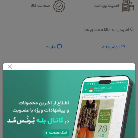
امنیت پرداخت
ضمانت کالا
افزودن به علاقه مندی ها
توضیحات
نظرات
ورود و ارسال
المیرا موسوی -
دوشنبه 7 خرداد 1403 - 15:26:26
خرید این محصول را پیشنهاد میکنم
چرا راهنمای سایز نداره
پاسخ به این کامنت