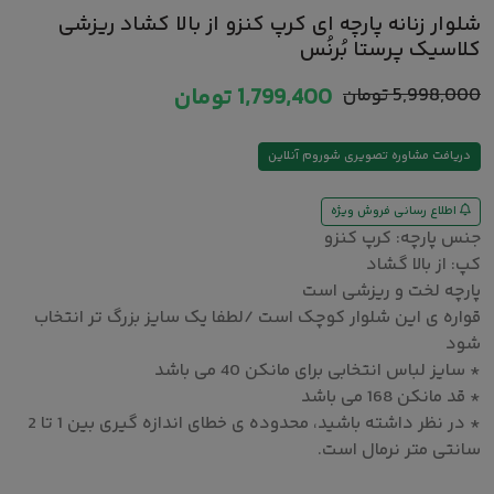
شلوار زنانه پارچه ای کرپ کنزو از بالا کشاد ریزشی
کلاسیک پرستا بُرنُس
5,998,000
تومان
1,799,400
تومان
دریافت مشاوره تصویری شوروم آنلاین
اطلاع رسانی فروش ویژه
جنس پارچه: کرپ کنزو
کپ: از بالا گشاد
پارچه لخت و ریزشی است
قواره ی این شلوار کوچک است /لطفا یک سایز بزرگ تر انتخاب
شود
* سایز لباس انتخابی برای مانکن 40 می باشد
* قد مانکن 168 می باشد
* در نظر داشته باشید، محدوده ی خطای اندازه گیری بین 1 تا 2
سانتی متر نرمال است.