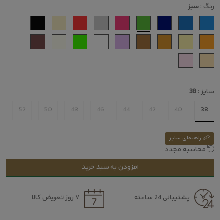
رنگ :
سبز
سایز :
38
52
50
48
46
44
42
40
38
راهنمای سایز
محاسبه مجدد
افزودن به سبد خرید
پشتیبانی 24 ساعته
۷ روز تعویض کالا