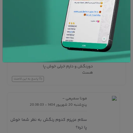
برنس مد
-
یکشنبه 22 مهر 1403 - 15:03:07
سلام قرار گرفته است
سمیه قلخانی -
پنج‌شنبه 5 مهر 1403 - 12:17:40
خرید این محصول را پیشنهاد میکنم
دورنگش و دارم خیلی خوش پا
هست
پاسخ به این کامنت
مونا سمیعی
-
پنج‌شنبه 20 شهریور 1404 - 20:38:03
سلام عزیزم کدوم رنگش به نظر شما خوش
پا تره؟