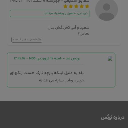
شقایق شفیعی -
چهارشنبه 6 اسفند 1404 - 17:42:21
خرید این محصول را پیشنهاد میکنم
سفید و آبی کمرنگش بدن
نماس؟
پاسخ به این کامنت
برنس مد
-
شنبه 15 فروردین 1405 - 17:45:16
بله به دلیل اینکه پارچه نازک هست رنگهای
خیلی روشن سایه می اندازه
درباره بُرنُس