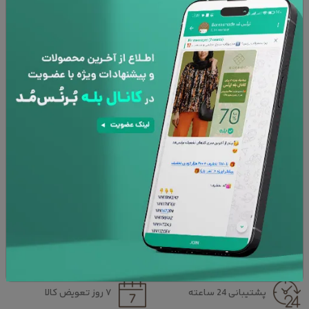
قد مانکن 168 می باشد
در نظر داشته باشید محدوده ی خطای اندازه گیری بین 1 تا 2
سانتی متر نرمال است
رنگ :
سفید
سایز :
38
46
44
42
40
38
راهنمای سایز
مجازی تست کن
محاسبه مجدد
افزودن به سبد خرید
پشتیبانی 24 ساعته
۷ روز تعویض کالا