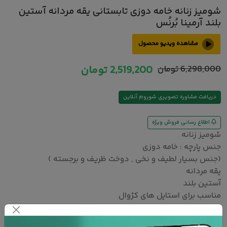
شومیز زنانه خامه دوزی تابستانی یقه مردانه آستین
بلند آرمینا بُرنُس
مشاهده ویدیو محصول
6,298,000
تومان
2,519,200
تومان
دریافت مشاوره تصویری شوروم آنلاین
اطلاع رسانی فروش ویژه
شومیز زنانه
جنس پارچه : خامه دوزی
(جنس بسیار لطیف و نخی , دوخت ظریف و برجسته )
یقه مردانه
آستین بلند
مناسب برای استایل های کژوال
مناسب فصل های بهار و تابستان
سایز لباس انتخابی برای مانکن سایز 38 می باشد