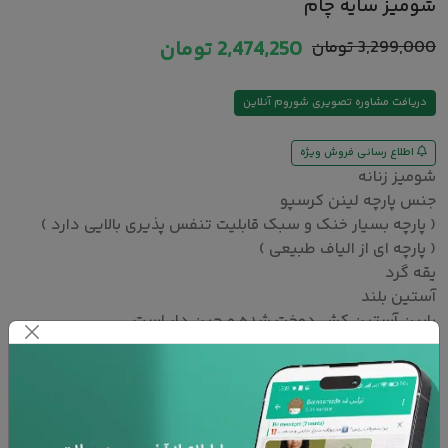
شومیز سایه چام
3,299,000
تومان
2,474,250
تومان
دریافت مشاوره تصویری شوروم آنلاین
اطلاع رسانی فروش ویژه
شومیز زنانه
جنس پارچه لینن کرسپو
( پارچه بسیار خنک و سبک قابلیت تنفس پذیری بالایی دارد )
( پارچه ای از الیاف طبیعی )
یقه گرد
آستین بلند
پایین آستین کش دوخت شده و چین دار است
مناسب فصل های بهار و تابستان
مناسب برای استایل های روز مره و نیم رسمی است
رنگ :
سفید