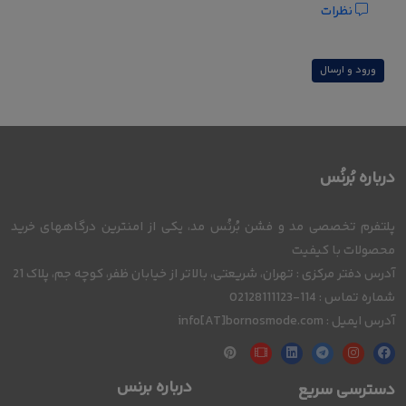
نظرات
ورود و ارسال
درباره بُرنُس
پلتفرم تخصصی مد و فشن بُرنُس مد، یکی از امنترین درگاههای خرید
محصولات با کیفیت
آدرس دفتر مرکزی : تهران، شریعتی، بالاتر از خیابان ظفر، کوچه جم، پلاک 21
شماره تماس : 114-02128111123
آدرس ایمیل : info[AT]bornosmode.com
درباره برنس
دسترسی سریع