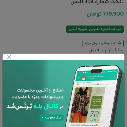
پنکک شماره 304 آلیس
779,900
تومان
دریافت مشاوره تصویری شوروم آنلاین
اطلاع رسانی فروش ویژه
پنکک از برند آلیس
Compact Powder
پوشش دهی فوق العاده
مناسب برای مصارف روزانه
بافت سبک و ابریشیمی
ضد آب و با دارا بودن SPF-15
فاقد پارابن و دیگر مواد مضر
افزودن به سبد خرید
پشتیبانی 24 ساعته
۷ روز تعویض کالا