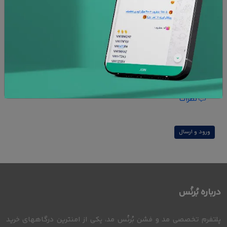
امنیت پرداخت
ضمانت کالا
افزودن به علاقه مندی ها
نظرات
ورود و ارسال
درباره بُرنُس
پلتفرم تخصصی مد و فشن بُرنُس مد، یکی از امنترین درگاههای خرید