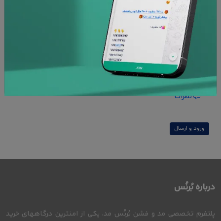
امنیت پرداخت
ضمانت کالا
افزودن به علاقه مندی ها
نظرات
ورود و ارسال
درباره بُرنُس
پلتفرم تخصصی مد و فشن بُرنُس مد، یکی از امنترین درگاههای خرید