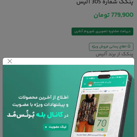
پنکک شماره 305 آلیس
779,900
تومان
دریافت مشاوره تصویری شوروم آنلاین
اطلاع رسانی فروش ویژه
پنکک از برند آلیس
Compact Powder
پوشش دهی فوق العاده
مناسب برای مصارف روزانه
بافت سبک و ابریشیمی
ضد آب و با دارا بودن SPF-15
فاقد پارابن و دیگر مواد مضر
افزودن به سبد خرید
پشتیبانی 24 ساعته
۷ روز تعویض کالا