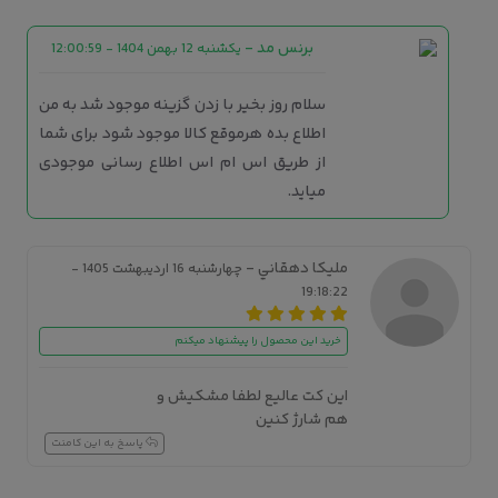
برنس مد
-
یکشنبه 12 بهمن 1404 - 12:00:59
سلام روز بخیر با زدن گزینه موجود شد به من
اطلاع بده هرموقع کالا موجود شود برای شما
از طریق اس ام اس اطلاع رسانی موجودی
میاید.
مليكا دهقاني -
چهارشنبه 16 اردیبهشت 1405 -
19:18:22
خرید این محصول را پیشنهاد میکنم
اين كت عاليع لطفا مشكيش و
هم شارژ كنين
پاسخ به این کامنت