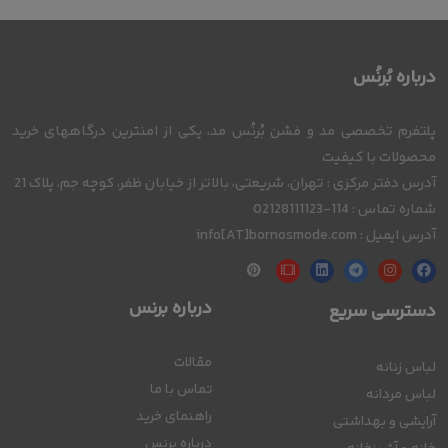
درباره بُرنُس
پلتفرم تخصصی مد و فشن بُرنُس مد، یکی از امنترین درگاههای خرید
محصولات با کیفیت
آدرس دفتر مرکزی : تهران، شریعتی، بالاتر از خیابان ظفر، کوچه جم، پلاک 21
شماره تماس : 114-02128111123
آدرس ایمیل : info[AT]bornosmode.com
درباره برنس
دسترسی سریع
مقالات
لباس زنانه
تماس با ما
لباس مردانه
راهنمای خرید
آرایشی و بهداشتی
درباره برنس