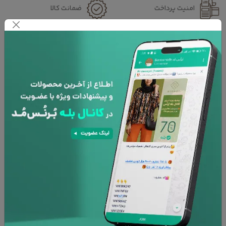
امنیت پرداخت
ضمانت کالا
افزودن به علاقه مندی ها
نظرات
ورود و ارسال
mina malakouti -
شنبه 27 مرداد 1403 - 17:55:35
خرید این محصول را پیشنهاد میکنم
خیلی قشنگه البته من دادم اتو
پرس کردن یفشو عالی شد تو
ارسال یکم بهم ریخته بود
فرمش. عالیه خنک و راحت