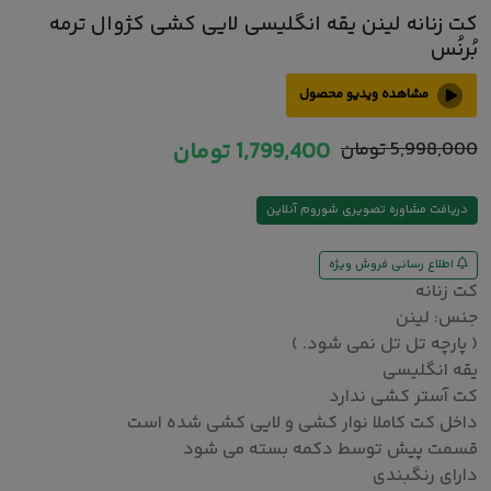
کت زنانه لینن یقه انگلیسی لایی کشی کژوال ترمه
بُرنُس
مشاهده ویدیو محصول
5,998,000
تومان
1,799,400
تومان
دریافت مشاوره تصویری شوروم آنلاین
اطلاع رسانی فروش ویژه
کت زنانه
جنس: لینن
( پارچه تل تل نمی شود. )
یقه انگلیسی
کت آستر کشی ندارد
داخل کت کاملا نوار کشی و لایی کشی شده است
قسمت پیش توسط دکمه بسته می شود
دارای رنگبندی