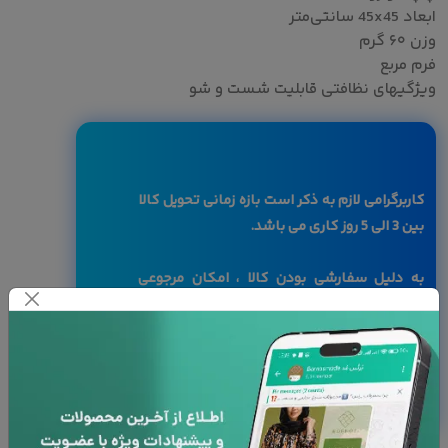
ابعاد 45x45 سانتی‌متر
وزن ۶۰ گرم
فرم مربع
ویژگیهای نظافتی قابلیت شست و شو
کاربرگرامی لازم به ذکر است بازه زمانی تحویل کالا
بین 3 الی 5 روز کاری می باشد.
به دلیل سفارشی بودن کالا ، امکان مرجوعی
وجود ندارد
با توجه به تفاوت رنگ ها در صفحه نمایش
دستگاه های مختلف، ممکن است رنگ محصولات
در تصویر تا 10 درصد با واقعیت متفاوت باشد.