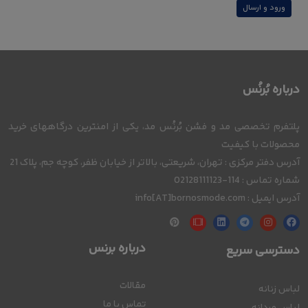
ورود و ارسال
درباره بُرنُس
پلتفرم تخصصی مد و فشن بُرنُس مد، یکی از امنترین درگاههای خرید
محصولات با کیفیت
آدرس دفتر مرکزی : تهران، شریعتی، بالاتر از خیابان ظفر، کوچه جم، پلاک 21
شماره تماس : 114-02128111123
آدرس ایمیل : info[AT]bornosmode.com
درباره برنس
دسترسی سریع
مقالات
لباس زنانه
تماس با ما
لباس مردانه