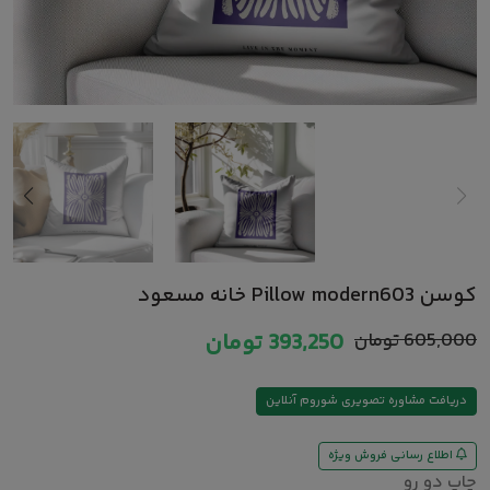
کوسن Pillow modern603 خانه مسعود
605,000
تومان
393,250
تومان
دریافت مشاوره تصویری شوروم آنلاین
اطلاع رسانی فروش ویژه
چاپ دو رو