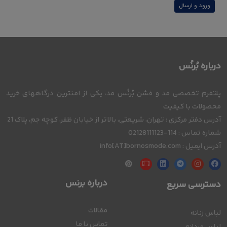
ورود و ارسال
درباره بُرنُس
پلتفرم تخصصی مد و فشن بُرنُس مد، یکی از امنترین درگاههای خرید
محصولات با کیفیت
آدرس دفتر مرکزی : تهران، شریعتی، بالاتر از خیابان ظفر، کوچه جم، پلاک 21
شماره تماس : 114-02128111123
آدرس ایمیل : info[AT]bornosmode.com
درباره برنس
دسترسی سریع
مقالات
لباس زنانه
تماس با ما
لباس مردانه