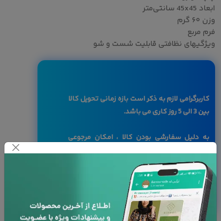
ابعاد 45x45 سانتی‌متر
وزن ۶۰ گرم
فرم مربع
ویژگیهای نظافتی قابلیت شست و شو
کاربرگرامی لازم به ذکر است بازه زمانی تحویل کالا
بین 3 الی 5 روز کاری می باشد.
به دلیل سفارشی بودن کالا ، امکان مرجوعی
وجود ندارد
با توجه به تفاوت رنگ ها در صفحه نمایش
دستگاه های مختلف، ممکن است رنگ محصولات
در تصویر تا 10 درصد با واقعیت متفاوت باشد.