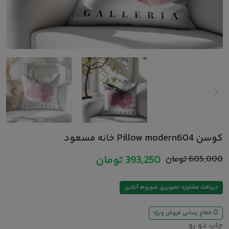
کوسن Pillow modern604 خانه مسعود
605,000
تومان
393,250
تومان
دریافت مشاوره تصویری شوروم آنلاین
اطلاع رسانی فروش ویژه
چاپ دو رو