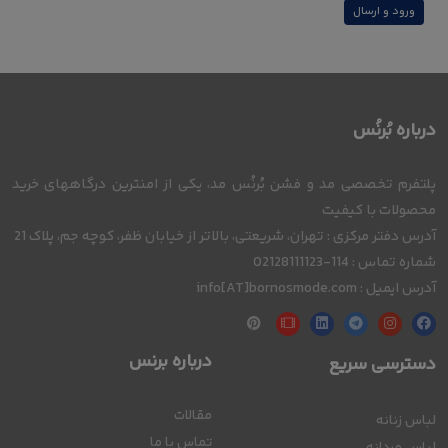
ورود و ارسال
درباره بُرنُس
پلتفرم تخصصی مد و فشن بُرنُس مد، یکی از امنترین درگاههای خرید
محصولات با کیفیت
آدرس دفتر مرکزی : تهران، شریعتی، بالاتر از خیابان ظفر، کوچه جم، پلاک 21
شماره تماس : 114-02128111123
آدرس ایمیل : info[AT]bornosmode.com
درباره برنس
دسترسی سریع
مقالات
لباس زنانه
تماس با ما
لباس مردانه