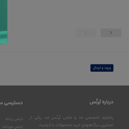
ورود و ارسال
درباره بُرنُس
دسترسی سر
پلتفرم تخصصی مد و فشن بُرنُس مد، یکی از
لباس زنانه
امنترین درگاههای خرید محصولات با کیفیت
لباس مردانه