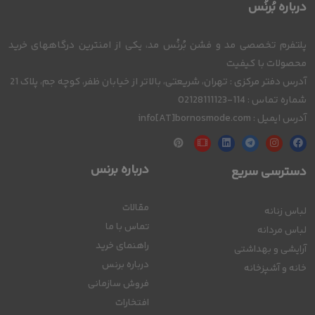
درباره بُرنُس
پلتفرم تخصصی مد و فشن بُرنُس مد، یکی از امنترین درگاههای خرید
محصولات با کیفیت
آدرس دفتر مرکزی : تهران، شریعتی، بالاتر از خیابان ظفر، کوچه جم، پلاک 21
شماره تماس : 114-02128111123
آدرس ایمیل : info[AT]bornosmode.com
درباره برنس
دسترسی سریع
مقالات
لباس زنانه
تماس با ما
لباس مردانه
راهنمای خرید
آرایشی و بهداشتی
درباره برنس
خانه و آشپزخانه
فروش سازمانی
افتخارات