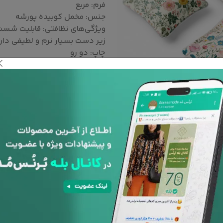
فرم: مربع
جنس: مخمل کوبیده پورشه
ویژگی‌های نظافتی: قابلیت شست و شو ( با آب
زیر دست بسیار نرم و لطیفی دارد
چاپ: دو رو
باشد.
به دلیل سفارشی بودن کالا ، امکان
با توجه به تفاوت رنگ ها در 
است رنگ محصولات در تصویر تا 10 درصد با واقعیت متفاوت باشد.
نوع کوسن :