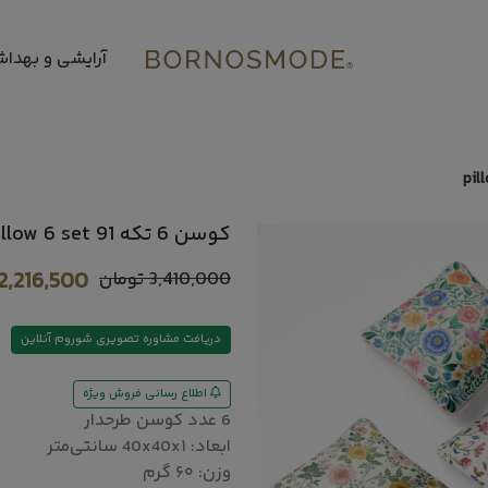
آرایشی و بهدا
کوسن 6 تکه pillow 6 set 91 خانه مسعود
3,410,000
تومان
2,216,500
دریافت مشاوره تصویری شوروم آنلاین
اطلاع رسانی فروش ویژه
6 عدد کوسن طرحدار
ابعاد: 40x40x۱ سانتی‌متر
وزن: ۶۰ گرم