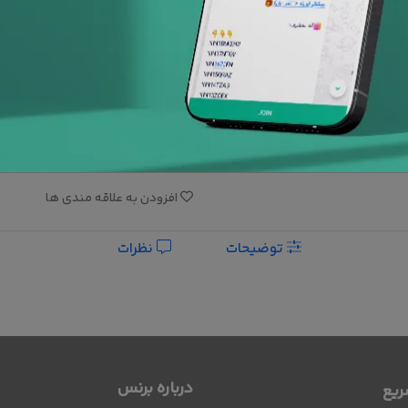
کاور
با بالشتک
پشتیبانی 24
ساعته
افزودن به علاقه مندی ها
توضیحات
نظرات
درباره برنس
یع