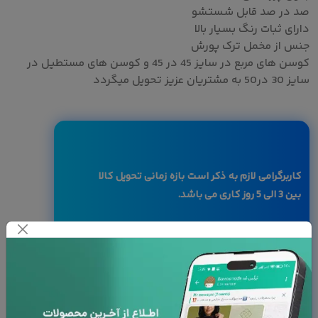
صد در صد قابل شستشو
دارای ثبات رنگ بسیار بالا
جنس از مخمل ترک پورش
کوسن های مربع در سایز 45 در 45 و کوسن های مستطیل در
سایز 30 در50 به مشتریان عزیز تحویل میگردد
کاربرگرامی لازم به ذکر است بازه زمانی تحویل کالا
بین 3 الی 5 روز کاری می باشد.
به دلیل سفارشی بودن کالا ، امکان مرجوعی
وجود ندارد
با توجه به تفاوت رنگ ها در صفحه نمایش
دستگاه های مختلف، ممکن است رنگ محصولات