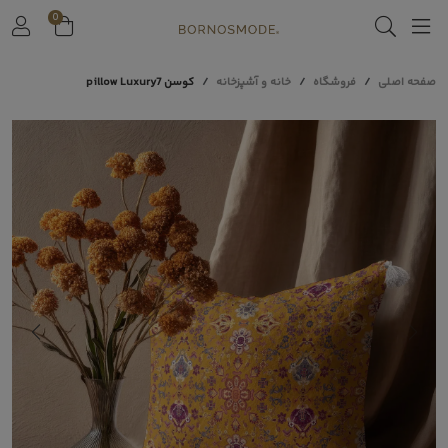
0
صفحه اصلی
فروشگاه
خانه و آشپزخانه
کوسن pillow Luxury7