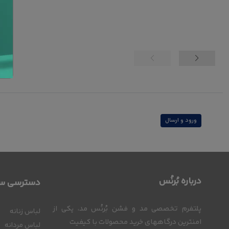
ورود و ارسال
درباره بُرنُس
دسترسی سر
پلتفرم تخصصی مد و فشن بُرنُس مد، یکی از
لباس زنانه
امنترین درگاههای خرید محصولات با کیفیت
لباس مردانه