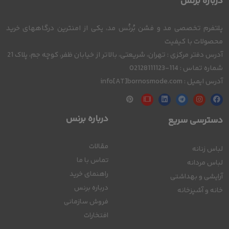
درباره بُرنُس
پلتفرم تخصصی مد و فشن بُرنُس مد، یکی از امنترین درگاههای خرید
محصولات با کیفیت
آدرس دفتر مرکزی : تهران، شریعتی، بالاتر از خیابان ظفر، کوچه جم، پلاک 21
شماره تماس : 114-02128111123
آدرس ایمیل : info[AT]bornosmode.com
درباره برنس
دسترسی سریع
مقالات
لباس زنانه
تماس با ما
لباس مردانه
راهنمای خرید
آرایشی و بهداشتی
درباره برنس
خانه و آشپزخانه
فروش سازمانی
افتخارات