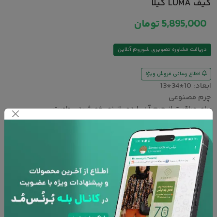
کیف LUMA گیلا
5,895,000
تومان
دریافت مشاوره تصویری شوروم آنلاین
اطلاع رسانی فروش ویژه
ابعاد: 10*34*13
چرم مصنوعی
برای مراقبت از چرم آن را دور از نور خورشید، رطوبت،
مواد حلال نفتی و ادکلن نگه‌داری کنید و همچنین
کالا را در شرایطی که از شکل اولیه خارج شود، قرار ندهید
رنگ :
آبی
محاسبه مجدد