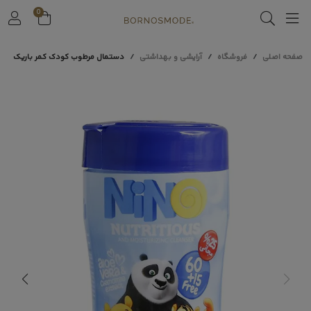
0
صفحه اصلی
فروشگاه
آرایشی و بهداشتی
ﺩﺳﺘﻤﺎﻝ ﻣﺮﻁﻮﺏ ﮐﻮﺩﮎ ﮐﻤﺮ ﺑﺎﺭﯾﮏ