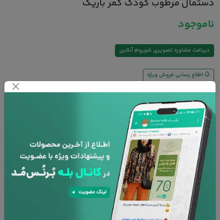
ﺩﺳﺘﻤﺎﻝ ﻣﺮﻁﻮﺏ ﮐﻮﺩﮎ ﮐﻤﺮ ﺑﺎﺭﯾﮏ
ناموجود
دریافت مشاوره تصویری شوروم آنلاین
اطلاع رسانی فروش ویژه
مناسب پوست حساس کودکان
حاوی عصاره بابونه، آلوئه ورا، کالاندولا، چای سبز
فاقد الکل و پارابن و صابون
ضد حساسیت
حاوی ویتامین A و E
افزودن به سبد خرید
پشتیبانی 24 ساعته
۷ روز تعویض کالا