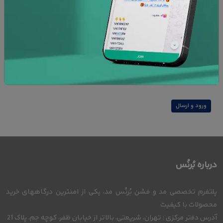
امنیت پرداخت
ضمانت کالا
افزودن به علاقه مندی ها
نظرات
ورود و ارسال
درباره بُرنُس
پلتفرم تخصصی مد و فشن بُرنُس مد، یکی از امنترین درگاههای خرید
محصولات با کیفیت
آدرس دفتر مرکزی : تهران، شریعتی، بالاتر از خیابان ظفر، کوچه جم، پلاک 21