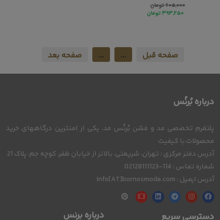
۶۰۵,۰۰۰
تومان
۳۹۳,۲۵۰
تومان
صفحه قبل
...
...
صفحه بعد
درباره بُرنُس
پلتفرم تخصصی مد و فشن بُرنُس مد، یکی از امنترین درگاههای خرید
محصولات با کیفیت
آدرس دفتر مرکزی : تهران، شریعتی، بالاتر از خیابان ظفر، کوچه جم، پلاک 21
شماره تماس : 114-02128111123
آدرس ایمیل : info[AT]bornosmode.com
درباره برنس
دسترسی سریع