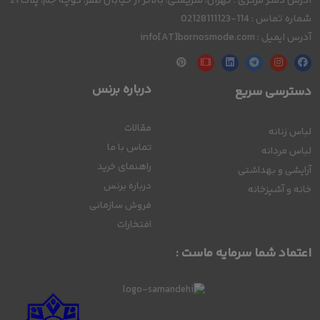
آدرس دفتر مرکزی : تهران، شریعتی، بالاتر از خیابان ظفر، کوچه جم، پلاک 21
شماره تماس : 114-02128111123
آدرس ایمیل : info[AT]bornosmode.com
درباره برنس
دسترسی سریع
مقالات
لباس زنانه
تماس با ما
لباس مردانه
راهنمای خرید
آرایشی و بهداشتی
درباره برنس
خانه و آشپزخانه
فروش سازمانی
افتخارات
اعتماد شما سرمایه ماست :