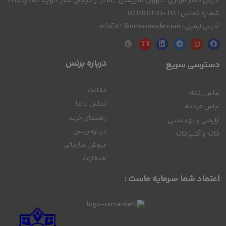
آدرس دفتر مرکزی : تهران، شریعتی، بالاتر از خیابان ظفر، کوچه جم، پلاک 21
شماره تماس : 114-02128111123
آدرس ایمیل : info[AT]bornosmode.com
درباره برنس
دسترسی سریع
مقالات
لباس زنانه
تماس با ما
لباس مردانه
راهنمای خرید
آرایشی و بهداشتی
درباره برنس
خانه و آشپزخانه
فروش سازمانی
افتخارات
اعتماد شما سرمایه ماست :